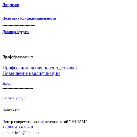
Лицензия
---------------------------
Политика Конфиденциальности
---------------------------
Договор оферты
Профобразование:
Профессиональная переподготовка
Повышение квалификации
Блог
-------------------------
Оплата услуг
Контакты:
Центр современных психотехнологий "ФЭЛАМ"
+7(900)133-76-79
e-mail: info@felam.ru