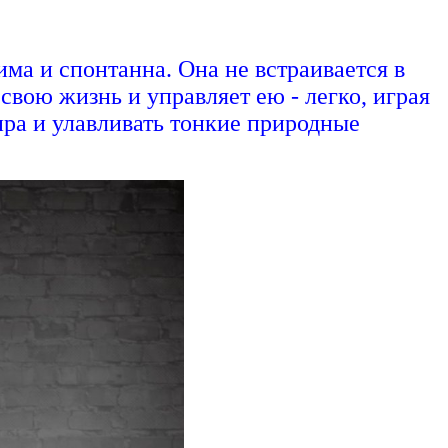
а и спонтанна. Она не встраивается в
свою жизнь и управляет ею - легко, играя
ира и улавливать тонкие природные