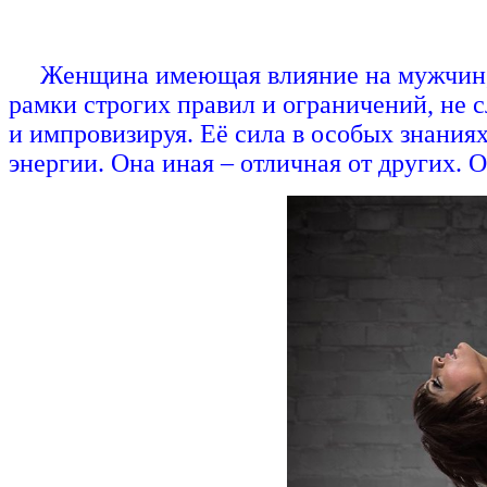
Женщина имеющая влияние на мужчин, в
рамки строгих правил и ограничений, не с
и импровизируя. Её сила в особых знания
энергии. Она иная – отличная от других. 