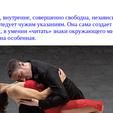
нутренне, совершенно свободна, независим
ледует чужим указаниям. Она сама создает 
х, в умении «читать» знаки окружающего м
Она особенная.