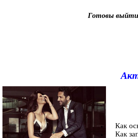
Готовы выйти 
Акт
Как осво
Как запу