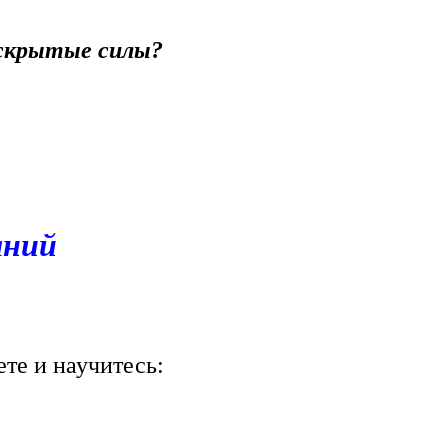
 скрытые силы?
аний
те и научитесь: