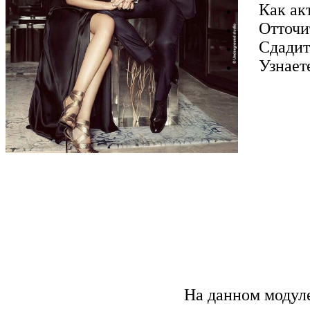
Как акти
Отточите
Сдадите 
Узнаете 
На данном модуле