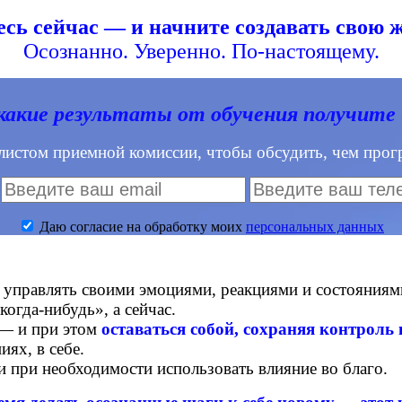
сь сейчас — и начните создавать свою ж
Осознанно. Уверенно. По-настоящему.
какие результаты от обучения получите
листом приемной комиссии, чтобы обсудить, чем прогр
Даю согласие на обработку моих
персональных данных
е управлять своими эмоциями, реакциями и состояниям
огда-нибудь», а сейчас.
 — и при этом
оставаться собой, сохраняя контроль
иях, в себе.
 при необходимости использовать влияние во благо.