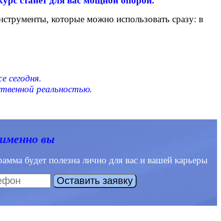
курс станет для вас мощной опорой.
нструменты, которые можно использовать сразу: в
е сегодня.
ственной реальностью.
 именно вы
амма будет полезна лично для вас и вашей карьеры