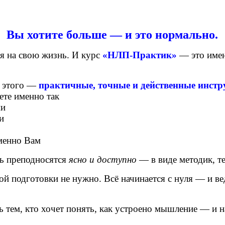
Вы хотите больше — и это нормально.
я на свою жизнь.
И курс
«НЛП-Практик»
— это именн
 этого —
практичные, точные и действенные инст
ете именно так
ми
и
именно Вам
сь преподносятся
ясно и доступно
— в виде методик, т
й подготовки не нужно. Всё начинается с нуля — и вед
ем, кто хочет понять, как устроено мышление — и на