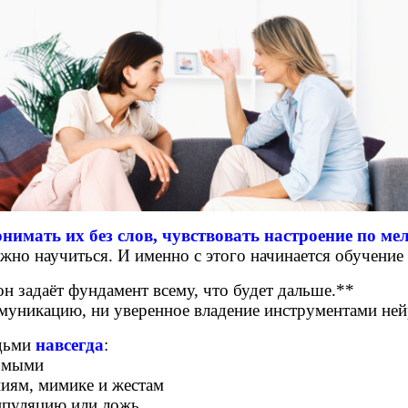
нимать их без слов, чувствовать настроение по м
ожно научиться.
И именно с этого начинается обучение
н задаёт фундамент всему, что будет дальше.**
ммуникацию, ни уверенное владение инструментами не
юдьми
навсегда
:
комыми
ниям, мимике и жестам
нипуляцию или ложь