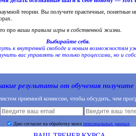
емя делать осознанные шаги к себе новому — этот 
заумной теории. Вы получите практичные, понятные и
орах.
Это про
ваши правила игры в собственной жизни.
Выбирайте себя.
уть к внутренней свободе и новым возможностям уж
чить вас управлять не только процессами, но и соб
какие результаты от обучения получите
листом приемной комиссии, чтобы обсудить, чем прогр
Даю согласие на обработку моих
персональных данных
ВАШ
ТРЕНЕР КУРСА