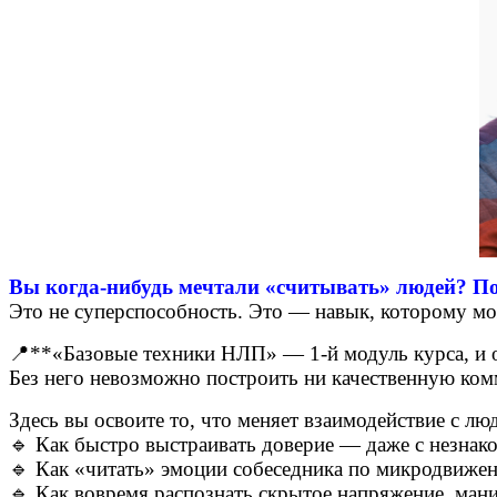
Вы когда-нибудь мечтали «считывать» людей? По
Это не суперспособность. Это — навык, которому м
📍**«Базовые техники НЛП» — 1-й модуль курса, и о
Без него невозможно построить ни качественную ко
Здесь вы освоите то, что меняет взаимодействие с л
🔹 Как быстро выстраивать доверие — даже с незна
🔹 Как «читать» эмоции собеседника по микродвиже
🔹 Как вовремя распознать скрытое напряжение, ма