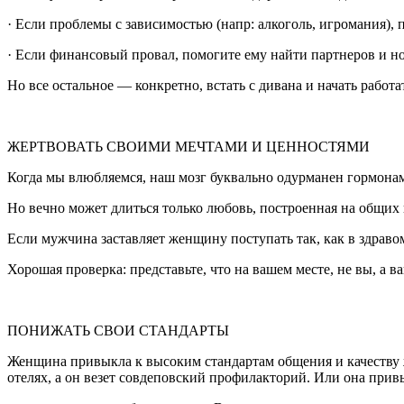
· Если проблемы с зависимостью (напр: алкоголь, игромания), п
· Если финансовый провал, помогите ему найти партнеров и н
Но все остальное — конкретно, встать с дивана и начать работа
ЖЕРТВОВАТЬ СВОИМИ МЕЧТАМИ И ЦЕННОСТЯМИ
Когда мы влюбляемся, наш мозг буквально одурманен гормонами
Но вечно может длиться только любовь, построенная на общих ц
Если мужчина заставляет женщину поступать так, как в здравом
Хорошая проверка: представьте, что на вашем месте, не вы, а в
ПОНИЖАТЬ СВОИ СТАНДАРТЫ
Женщина привыкла к высоким стандартам общения и качеству жи
отелях, а он везет совдеповский профилакторий. Или она привы